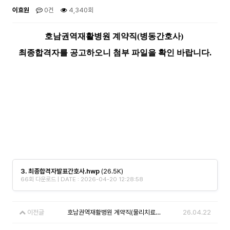
이효원
0건
4,340회
호남권역재활병원 계약직(병동간호사)
최종합격자를
공고하오니 첨부 파일을 확인 바랍니다.
3. 최종합격자발표간호사.hwp
(26.5K)
66회 다운로드 | DATE : 2026-04-20 12:28:58
이전글
호남권역재활병원 계약직(물리치료사) 채용공고 [※공고 마감일 30일까지 연장]
26.04.22