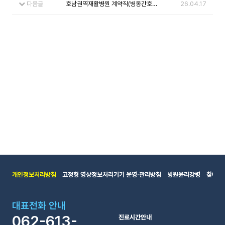
다음글
호남권역재활병원 계약직(병동간호사) 1차합격자 발표 및 진행 일정
26.04.17
개인정보처리방침
고정형 영상정보처리기기 운영·관리방침
병원윤리강령
찾아오
대표전화 안내
062-613-
진료시간안내