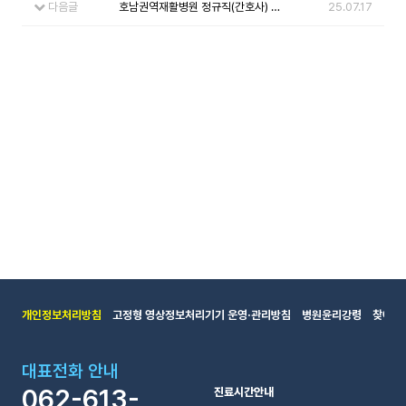
다음글
호남권역재활병원 정규직(간호사) 채용공고
25.07.17
개인정보처리방침
고정형 영상정보처리기기 운영·관리방침
병원윤리강령
찾아오
대표전화 안내
062-613-
진료시간안내