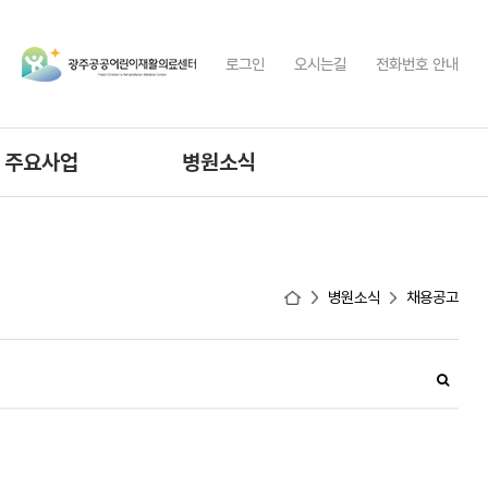
로그인
오시는길
전화번호 안내
주요사업
병원소식
공공재활사업
공지사항
간병통합서비스안내
규정집
병원소식
채용공고
입찰공고
채용공고
고객의소리
직원전용