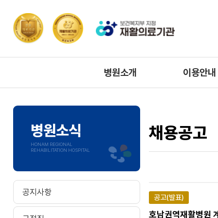
병원소개
이용안내
병원장인사말
층별배치도
미션/비전
주요전화번
병원소식
채용공고
병원연혁
시설안내
HONAM REGIONAL
REHABILITATION HOSPITAL
협력기관
주차안내
찾아오시는길
공지사항
공고(발표)
호남권역재활병원 계