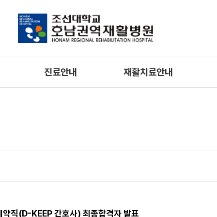
진료안내
재활치료안내
의료진/진료시간
물리치료
호
외래진료 안내
작업치료
간호
입/퇴원 안내
언어치료
입원생활안내
특수치료
입원예약상담안내
비급여진료비 안내
증명서발급 안내
약직(D-KEEP 간호사) 최종합격자 발표