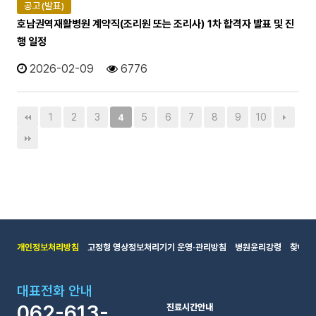
공고(발표)
호남권역재활병원 계약직(조리원 또는 조리사) 1차 합격자 발표 및 진
행 일정
2026-02-09
6776
1
2
3
5
6
7
8
9
10
4
개인정보처리방침
고정형 영상정보처리기기 운영·관리방침
병원윤리강령
찾아오
대표전화 안내
062-613-
진료시간안내