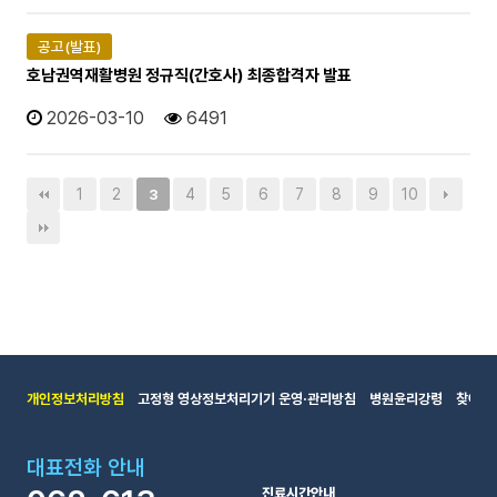
공고(발표)
호남권역재활병원 정규직(간호사) 최종합격자 발표
2026-03-10
6491
1
2
4
5
6
7
8
9
10
3
개인정보처리방침
고정형 영상정보처리기기 운영·관리방침
병원윤리강령
찾아오
대표전화 안내
진료시간안내