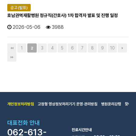
공고(발표)
호남권역재활병원 정규직(간호사) 1차 합격자 발표 및 진행 일정
2026-05-06
3988
1
3
4
5
6
7
8
9
10
2
개인정보처리방침
고정형 영상정보처리기기 운영·관리방침
병원윤리강령
찾아오
대표전화 안내
062-613-
진료시간안내