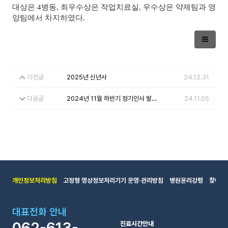
대상은 4병동, 최우수상은 작업치료실, 우수상은 약제팀과 영
양팀에서 차지하였다.
이전글
2025년 신년사
24.12.31
다음글
2024년 11월 하반기 정기인사 발령 임명장 수여식
24.11.05
개인정보처리방침
고정형 영상정보처리기기 운영·관리방침
병원윤리강령
찾아오
대표전화 안내
진료시간안내