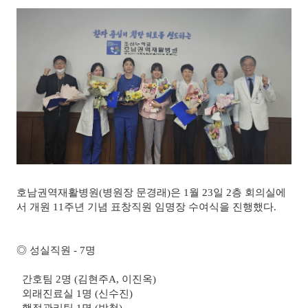
호남권역재활병원(병원장 문경래)은 1월 23일 2층 회의실에
서 개원 11주년 기념 표창직원 임명장 수여식을 진행했다.
◎ 성실직원 - 7명
간호팀 2명 (김현주A, 이진옥)
외래진료실 1명 (신수진)
행정관리팀 1명 (박철)