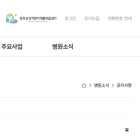
로그인
오시는길
전화번호 안내
주요사업
병원소식
공공재활사업
공지사항
간병통합서비스안내
규정집
병원소식
공지사항
입찰공고
채용공고
고객의소리
직원전용