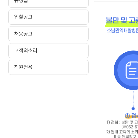
규정집
입찰공고
채용공고
고객의소리
직원전용