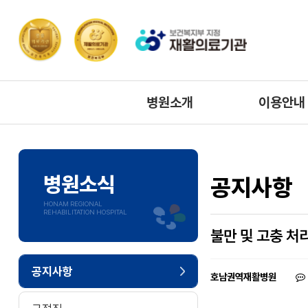
병원소개
이용안내
병원장인사말
층별배치도
미션/비전
주요전화번
병원소식
공지사항
병원연혁
시설안내
HONAM REGIONAL
REHABILITATION HOSPITAL
협력기관
주차안내
불만 및 고충 처
찾아오시는길
공지사항
호남권역재활병원