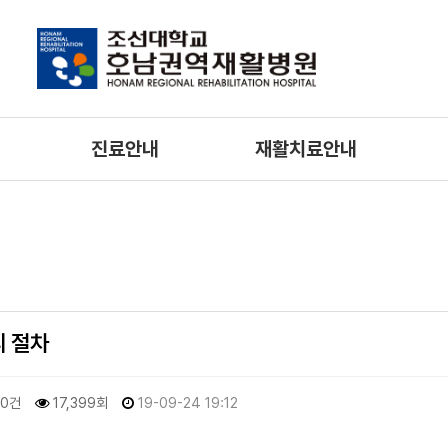
진료안내
재활치료안내
의료진/진료시간
물리치료
호
외래진료 안내
작업치료
간호
입/퇴원 안내
언어치료
입원생활안내
특수치료
리 절차
입원예약상담안내
비급여진료비 안내
0건
17,399회
19-09-24 19:12
증명서발급 안내