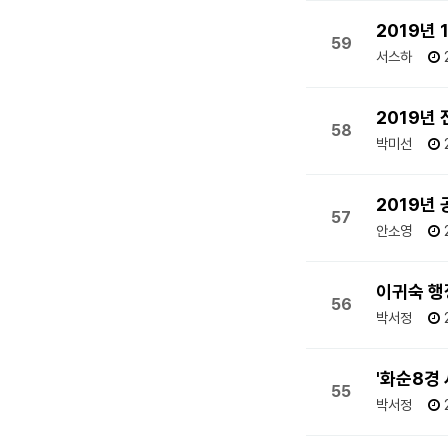
2019년
59
서스하
2019년 
58
박미선
2019년
57
안소영
이귀숙 행
56
박서정
'화순8경 
55
박서정