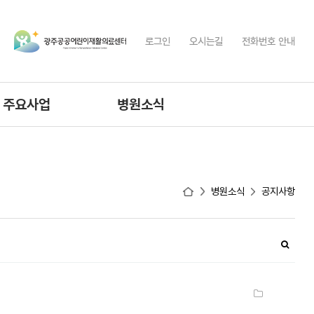
로그인
오시는길
전화번호 안내
주요사업
병원소식
공공재활사업
공지사항
간병통합서비스안내
규정집
병원소식
공지사항
입찰공고
채용공고
고객의소리
직원전용