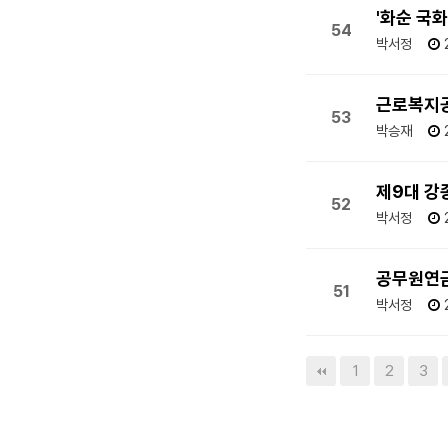
'화순 국
54
박서정
근로복지공
53
박승재
제9대 강
52
박서정
공무원연
51
박서정
맨끝
1
2
3