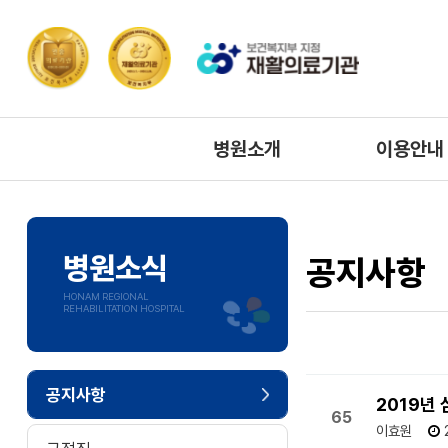
병원소개
이용안내
병원장인사말
층별배치도
미션/비전
주요전화번
병원소식
공지사항
병원연혁
시설안내
HONAM REGIONAL
REHABILITATION HOSPITAL
협력기관
주차안내
찾아오시는길
공지사항
2019년
65
이효원