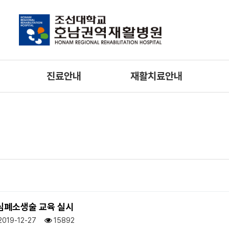
진료안내
재활치료안내
의료진/진료시간
물리치료
호
외래진료 안내
작업치료
간호
입/퇴원 안내
언어치료
입원생활안내
특수치료
입원예약상담안내
비급여진료비 안내
 심폐소생술 교육 실시
증명서발급 안내
2019-12-27
15892